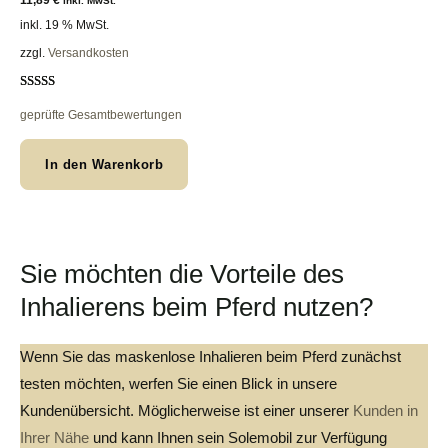
11,89
€
inkl. MwSt.
inkl. 19 % MwSt.
zzgl.
Versandkosten
Bewertet mit
31
geprüfte Gesamtbewertungen
4.87
von 5,
basierend
auf
In den Warenkorb
Kundenbew
ertungen
Sie möchten die Vorteile des
Inhalierens beim Pferd nutzen?
Wenn Sie das maskenlose Inhalieren beim Pferd zunächst
testen möchten, werfen Sie einen Blick in unsere
Kundenübersicht. Möglicherweise ist einer unserer
Kunden in
Ihrer Nähe
und kann Ihnen sein Solemobil zur Verfügung