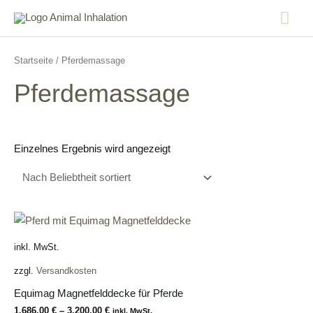
Startseite
/ Pferdemassage
Pferdemassage
Einzelnes Ergebnis wird angezeigt
inkl. MwSt.
zzgl.
Versandkosten
Equimag Magnetfelddecke für Pferde
1.686,00
€
–
3.200,00
€
inkl. MwSt.