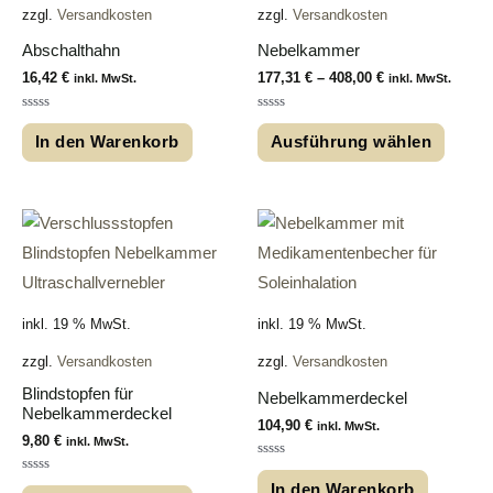
zzgl.
Versandkosten
zzgl.
Versandkosten
Abschalthahn
Nebelkammer
16,42
€
177,31
€
–
408,00
€
inkl. MwSt.
inkl. MwSt.
Bewertet
Bewertet
mit
mit
In den Warenkorb
Ausführung wählen
0
0
von
von
5
5
inkl. 19 % MwSt.
inkl. 19 % MwSt.
zzgl.
Versandkosten
zzgl.
Versandkosten
Blindstopfen für
Nebelkammerdeckel
Nebelkammerdeckel
104,90
€
inkl. MwSt.
9,80
€
inkl. MwSt.
Bewertet
mit
Bewertet
In den Warenkorb