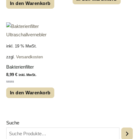
0
mit
In den Warenkorb
von
0
5
von
5
inkl. 19 % MwSt.
zzgl.
Versandkosten
Bakterienfilter
8,99
€
inkl. MwSt.
Bewertet
mit
In den Warenkorb
0
von
5
Suche