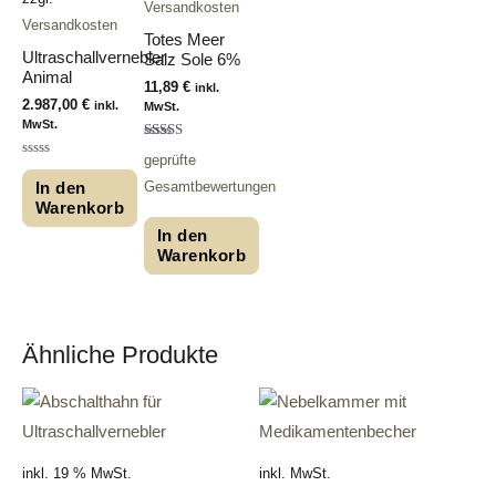
Versandkosten
Versandkosten
Totes Meer
Ultraschallvernebler
Salz Sole 6%
Animal
11,89
€
inkl.
2.987,00
€
inkl.
MwSt.
MwSt.
Bewertet
geprüfte
mit
Bewertet
4.87
mit
Gesamtbewertungen
In den
von 5
0
Warenkorb
von
5
In den
Warenkorb
Ähnliche Produkte
inkl. 19 % MwSt.
inkl. MwSt.