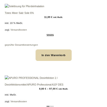
Totes Meer Salz Sole 6%
11,89
€
inkl. MwSt.
inkl. 19 % MwSt.
zzgl.
Versandkosten
Bewertet
31
mit
4.87
geprüfte Gesamtbewertungen
von 5,
basierend
auf
In den Warenkorb
Kundenbew
ertungen
Desinfektionsmittel APURO Professional A10³ DES
8,80
€
–
97,00
€
inkl. MwSt.
inkl. MwSt.
zzgl.
Versandkosten