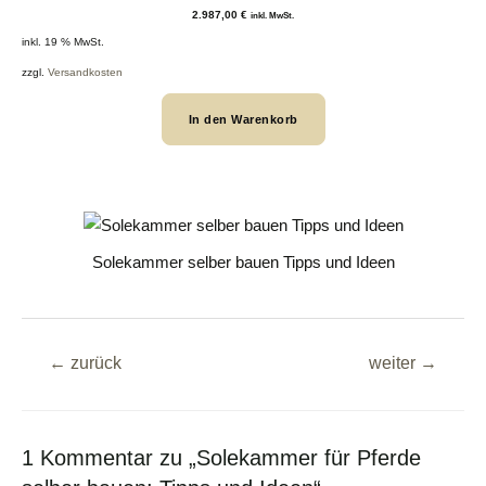
be
2.987,00
€
inkl. MwSt.
w
inkl. 19 % MwSt.
er
tu
zzgl.
Versandkosten
n
g
In den Warenkorb
Solekammer selber bauen Tipps und Ideen
←
zurück
weiter
→
1 Kommentar zu „Solekammer für Pferde